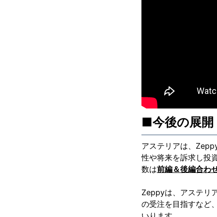
■今後の展開
アステリアは、Zep
性や将来を訴求し投
数は
前編＆後編合わ
Zeppyは、アステ
の受注を目指すなど、
いります。