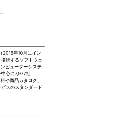
–
2018年10月にイン
を接続するソフトウェ
るコンピューターシステ
心に7,977社
業資料や商品カタログ、
ービスのスタンダード