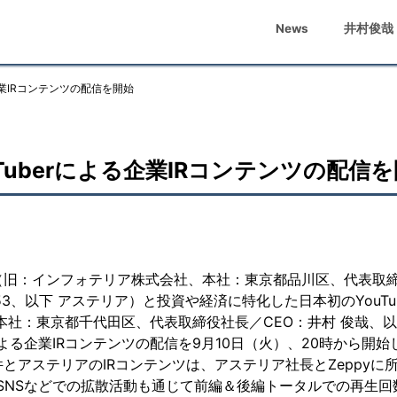
News
井村俊哉
企業IRコンテンツの配信を開始
Tuberによる企業IRコンテンツの配信
（旧：インフォテリア株式会社、本社：東京都品川区、代表取
53、以下 アステリア）と投資や経済に特化した日本初のYouTu
本社：東京都千代田区、代表取締役社長／CEO：井村 俊哉、以下
rによる企業IRコンテンツの配信を9月10日（火）、20時から開始
とアステリアのIRコンテンツは、アステリア社長とZeppyに
談で、SNSなどでの拡散活動も通じて前編＆後編トータルでの再生