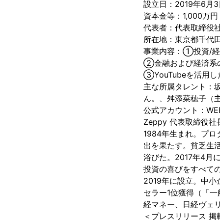
設立日：2019年6月3
資本金等：1,000万
代表者：代表取締役社
所在地：東京都千代田
事業内容：①投資/経
②金融および経済系
③YouTubeを活用し
主な所属タレント：坂本
ん。、舛添菜穂子（主
公式アカウント：WEBサイ
Zeppy 代表取締役
1984年生まれ。プ
出を果たす。貧乏生活
浴びた。2017年4
投資の喜びをすべての人
2019年に設立。中
セラー1位獲得（「
経マネー、日経ヴェ
＜プレスリリース 掲載