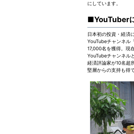
にしています。
■YouTub
日本初の投資・経済に特
YouTubeチャン
17,000名を獲得
YouTubeチャンネ
経済評論家が10名超
堅層からの支持も得