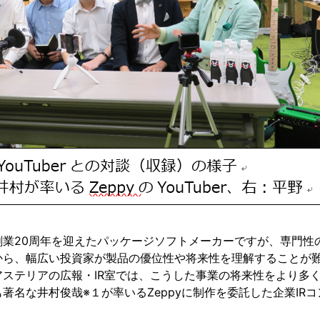
創業20周年を迎えたパッケージソフトメーカーですが、専門性
から、幅広い投資家が製品の優位性や将来性を理解することが
アステリアの広報・IR室では、こうした事業の将来性をより多
著名な井村俊哉※１が率いるZeppyに制作を委託した企業IR