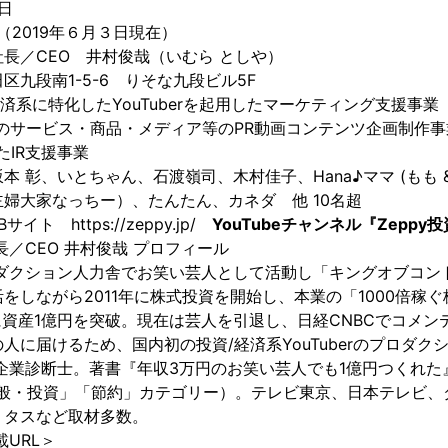
日
円（2019年６月３日現在）
長／CEO 井村俊哉（いむら としや）
区九段南1-5-6 りそな九段ビル5F
済系に特化したYouTuberを起用したマーケティング支援事業
のサービス・商品・メディア等のPR動画コンテンツ企画制作事
たIR支援事業
 彰、いとちゃん、石渡嶺司、木村佳子、Hana♪ママ (もも &
婦大家なっちー）、たんたん、カネダ 他 10名超
ト https://zeppy.jp/
YouTubeチャンネル『Zepp
社長／CEO 井村俊哉 プロフィール
ロダクション人力舎でお笑い芸人として活動し「キングオブコント 
をしながら2011年に株式投資を開始し、本業の「1000倍稼
月に資産1億円を突破。現在は芸人を引退し、日経CNBCでコメ
に届けるため、国内初の投資/経済系YouTuberのプロダクシ
小企業診断士。著書『年収3万円のお笑い芸人でも1億円つくれた』は
一般・投資」「節約」カテゴリー）。テレビ東京、日本テレビ、
リタスなど取材多数。
URL＞