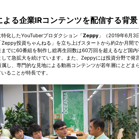
erによる企業IRコンテンツを配信する背景
化したYouTuberプロダクション「
Zeppy
」（2019年6月
ネル「Zeppy投資ちゃんねる」を立ち上げスタートから約2か月間
。現在までに60番組を制作し総再生回数は60万回を超えるなど国
ルとして急拡大を続けています。また、Zeppyには投資分野で発言力
所属し、専門的な見地による動画コンテンツが若年層にとどまら
ていることが特長です。