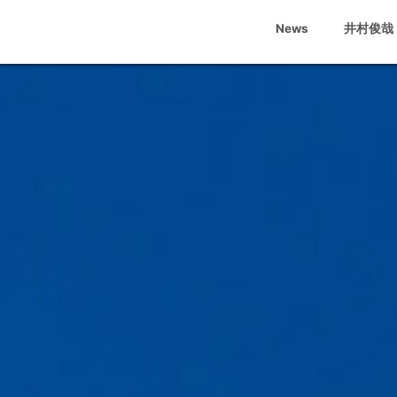
News
井村俊哉