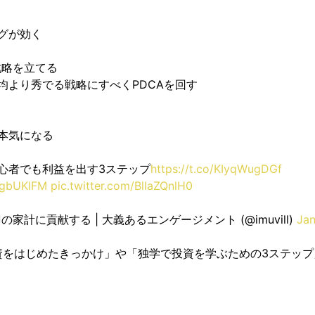
グが効く
略を立てる
均より秀でる戦略にすべくPDCAを回す
本気になる
心者でも利益を出す3ステップ
https://t.co/KIyqWugDGf
ZBgbUKlFM
pic.twitter.com/BlIaZQnlH0
の家計に貢献する | 大義あるエンゲージメント (@imuvill)
Jan
資をはじめたきっかけ」や「独学で投資を学ぶための3ステップ