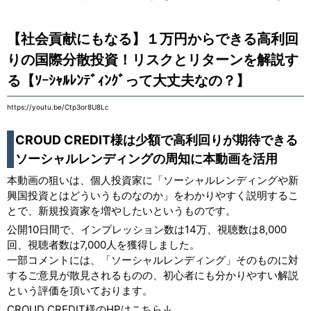
【社会貢献にもなる】１万円からできる高利回
りの国際分散投資！リスクとリターンを解説す
る【ｿｰｼｬﾙﾚﾝﾃﾞｨﾝｸﾞって大丈夫なの？】
https://youtu.be/Ctp3or8U8Lc
CROUD CREDIT様は少額で高利回りが期待できる
ソーシャルレンディングの周知に本動画を活用
本動画の狙いは、個人投資家に「ソーシャルレンディングや新
興国投資とはどういうものなのか」をわかりやすく説明するこ
とで、新規投資家を増やしたいというものです。
公開10日間で、インプレッション数は14万、
視聴数は8,000
回、視聴者数は7,000人を獲得しました。
一部コメントには、「ソーシャルレンディング」そのものに対
するご意見が散見されるものの、初心者にも分かりやすい解説
という評価を頂いております。
CROUD CREDIT様のHPはこちら↓