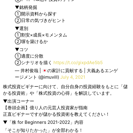
▼銘柄発掘
①開示資料から探す
②日常の気づきがヒント
▼選別
①割安×成長×モメンタム
②塀を築けるか
▼コツ
①適度に分散
②シナリオを描く
https://t.co/gixpdAe5b5
— 井村俊哉 |
の家計に貢献する | 大義あるエンゲ
ージメント (@imuvill)
July 4, 2021
株式投資ビギナーに向けて、自分自身の投資経験をもとに「儲
かる投資術」や「株式投資の心得」を解説しています。
▼出演コーナー
【巻頭企画】億り人の元芸人投資家が指南
正直ビギナーですが儲かる投資術を教えてください！
▼「株 for Beginners 2021-2022」内容
「そこが知りたかった」が全部わかる！