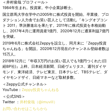
＜井村俊哉 プロフィール＞
1984年生まれ。投資家。中小企業診断士。
国立群馬大学在学中の2005年に株式投資を開始。卒業後、プロ
ダクション人力舎でお笑い芸人として活動し「キングオブコン
ト 2011」準決勝進出を果たす。2011年に株式投資を本格始動
し、2017年4月に運用資産1億円、2020年12月に通算利益7億円
を突破。
2019年6月に株式会社Zeppyを設立し、同月末に「Zeppy投資
ちゃんねる」を開設。2020年12月現在のチャンネル登録者数は
15万人。
2018年12月に『年収3万円のお笑い芸人でも1億円つくれた(日
経BP社)』上梓。日本経済新聞、日経ヴェリタス、週刊ダイヤ
モンド、東洋経済、テレビ東京、日本テレビ、TBSテレビ、ダ
イヤモンドザイ、日経マネーなど取材多数。
＜Zeppy公式チャンネル＞
YouTube：
Zeppy投資ちゃんねる
＜公式SNS＞
Twitter ：
井村俊哉（@imuvill）
お問い合わせはこちらから