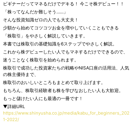
ビギナーだってマネるだけでデキる！ 今こそ株デビュー！！
「株ってなんだか難しそう……」
そんな投資知識ゼロの人でも大丈夫！
少額から始めてコツコツお金を増やしていくこともできる
「株取引」をやさしく解説していきます。
本書では株取引の基礎知識を6ステップでやさしく解説。
これから株デビューしたい人でもマネするだけでできるので、
迷うことなく株取引を始められます。
株取引で成功した投資家たちの戦略やNISA口座の活用法、人気
の株主優待まで、
株取引のおいしいところもまとめて取り上げます。
もちろん、株取引経験者も株を学びなおしたい人も大歓迎。
もっと儲けたい人にも最適の一冊です！
▼詳細URL
https://www.shinyusha.co.jp/media/kabu_for_beginners_202
1-2022/