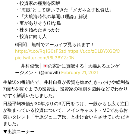
・投資家の種別を図解
・"海賊"として稼いできた「メガネ女子投資法」
・「大航海時代の幕開け理論」解説
・宝がありそう(?)な島
・株を始めたきっかけ
・投資に向く人
6日間、無料でアーカイブ見られます！
https://t.co/Rq1G0sF5zd
https://t.co/zDLBYXGEfC
pic.twitter.com/t6L38Y2z0N
— 井村俊哉 |
の家計に貢献する | 大義あるエンゲ
ージメント (@imuvill)
February 21, 2021
生放送の番組内で、井村自身が投資を始めたきっかけや総利益
7億円を稼ぐまでの投資法、投資家の種別を図解などでわかり
やすく解説いたしました。
日経平均株価が30年ぶりの3万円をつけ、一般からも広く注目
が集まっている投資について、メインキャスト・MCであるお
笑いタレント「千原ジュニア氏」と掛け合いをさせていただき
ました。
▼出演コーナー