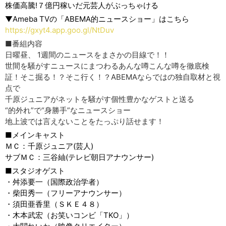
株価高騰!７億円稼いだ元芸人がぶっちゃける
▼Ameba TVの「ABEMA的ニュースショー」はこちら
https://gxyt4.app.goo.gl/NtDuv
■番組内容
日曜昼、 1週間のニュースをまさかの目線で！！
世間を騒がすニュースにまつわるあんな噂こんな噂を徹底検
証！そこ掘る！？そこ行く！？ABEMAならではの独自取材と視
点で
千原ジュニアがネットを騒がす個性豊かなゲストと送る
“的外れ”で“身勝手”なニュースショー
地上波では言えないことをたっぷり話せます！
■メインキャスト
ＭＣ：千原ジュニア(芸人)
サブＭＣ：三谷紬(テレビ朝日アナウンサー)
■スタジオゲスト
・舛添要一（国際政治学者）
・柴田秀一（フリーアナウンサー）
・須田亜香里（ＳＫＥ４８）
・木本武宏（お笑いコンビ「TKO」）