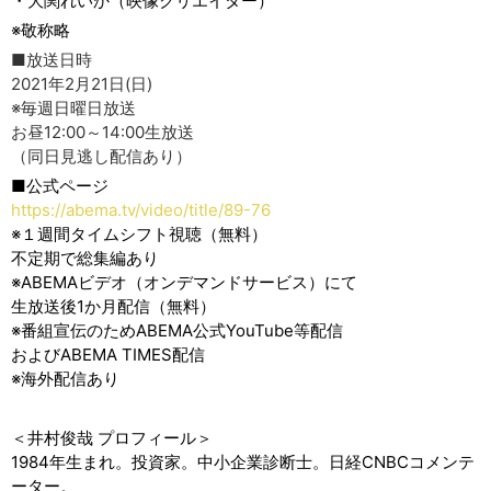
・大関れいか（映像クリエイター）
※敬称略
■放送日時
2021年2月21日(日)
※毎週日曜日放送
お昼12:00～14:00生放送
（同日見逃し配信あり）
■公式ページ
https://abema.tv/video/title/89-76
※１週間タイムシフト視聴（無料）
不定期で総集編あり
※ABEMAビデオ（オンデマンドサービス）にて
生放送後1か月配信（無料）
※番組宣伝のためABEMA公式YouTube等配信
およびABEMA TIMES配信
※海外配信あり
＜井村俊哉 プロフィール＞
1984年生まれ。投資家。中小企業診断士。日経CNBCコメンテ
ーター。