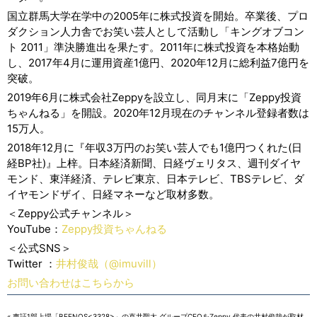
国立群馬大学在学中の2005年に株式投資を開始。卒業後、プロ
ダクション人力舎でお笑い芸人として活動し「キングオブコン
ト 2011」準決勝進出を果たす。2011年に株式投資を本格始動
し、2017年4月に運用資産1億円、2020年12月に総利益7億円を
突破。
2019年6月に株式会社Zeppyを設立し、同月末に「Zeppy投資
ちゃんねる」を開設。2020年12月現在のチャンネル登録者数は
15万人。
2018年12月に『年収3万円のお笑い芸人でも1億円つくれた(日
経BP社)』上梓。日本経済新聞、日経ヴェリタス、週刊ダイヤ
モンド、東洋経済、テレビ東京、日本テレビ、TBSテレビ、ダ
イヤモンドザイ、日経マネーなど取材多数。
＜Zeppy公式チャンネル＞
YouTube：
Zeppy投資ちゃんねる
＜公式SNS＞
Twitter ：
井村俊哉（@imuvill）
お問い合わせはこちらから
«
東証1部上場「BEENOS<3328>」の直井聖太 グループCEOをZeppy 代表の井村俊哉が取材